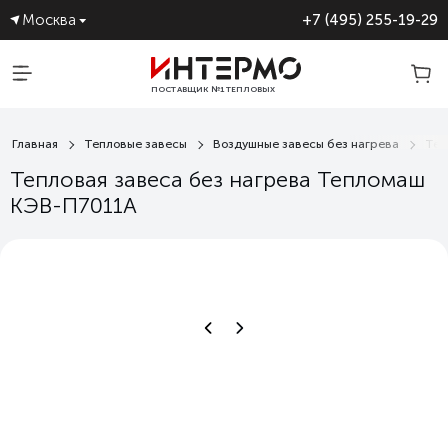
Москва
+7 (495) 255-19-29
ПОСТАВЩИК №1 ТЕПЛОВЫХ
ЗАВЕС
Главная
Тепловые завесы
Воздушные завесы без нагрева
Теп
Тепловая завеса без нагрева Тепломаш
КЭВ-П7011А