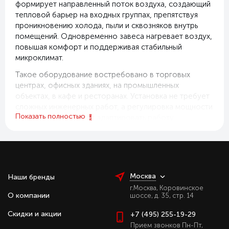
формирует направленный поток воздуха, создающий
тепловой барьер на входных группах, препятствуя
проникновению холода, пыли и сквозняков внутрь
помещений. Одновременно завеса нагревает воздух,
повышая комфорт и поддерживая стабильный
микроклимат.
Такое оборудование востребовано в торговых
центрах, офисных зданиях, на промышленных
объектах, в кафе и ресторанах. Установка не требует
сложных инженерных работ, а регулировка мощности
Показать полностью
и режимов позволяет адаптировать работу
устройства под конкретные условия эксплуатации.
Для бизнеса это решение, которое помогает
сократить теплопотери, сделать пространство
комфортным для посетителей и сотрудников и
повысить общую энергоэффективность здания.
Москва
Наши бренды
г.Москва, Коровинское
Простота, надёжность и эффективность в
О компании
шоссе, д. 35, стр. 14
одном решении
Скидки и акции
+7 (495) 255-19-29
На нашем сайте представлены электрические
Прием звонков Пн-Пт,