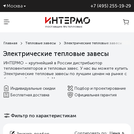
Москва
+7 (495) 255-19-29
ПОСТАВЩИК №1 ТЕПЛОВЫХ
ЗАВЕС
Главная
Тепловые завесы
Электрические тепловые завесы
Электрические тепловые завесы
ИНТЕРМО – крупнейший в России дистрибьютор
тепловентиляторов и тепловых завес. У нас вы можете купить
Электрические тепловые завесы по лучшим ценам на рынке с
бесплатной доставкой. Мы гарантируем выгодные условия
сотрудничества, а так индивидуальную поддержку от подбора
Индивидуальные скидки
Подбор и проектирование
оборудования и проектирования, до сервисного и
Бесплатная доставка
Официальная гарантия
гарантийного обслуживания.
Читать далее
Фильтр по характеристикам
Сортировать по:
Цена
Заказать подбор