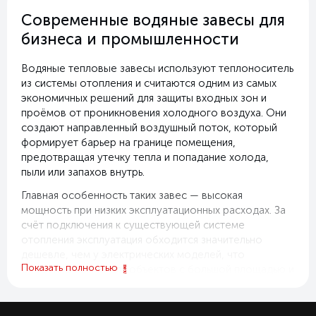
Современные водяные завесы для
бизнеса и промышленности
Водяные тепловые завесы используют теплоноситель
из системы отопления и считаются одним из самых
экономичных решений для защиты входных зон и
проёмов от проникновения холодного воздуха. Они
создают направленный воздушный поток, который
формирует барьер на границе помещения,
предотвращая утечку тепла и попадание холода,
пыли или запахов внутрь.
Главная особенность таких завес — высокая
мощность при низких эксплуатационных расходах. За
счёт подключения к существующей системе
отопления эксплуатация обходится значительно
дешевле, чем у электрических моделей, что
Показать полностью
особенно важно для объектов с большой площадью и
высоким теплопотоком. Это делает водяные завесы
востребованными в торговых центрах, складских
комплексах, производственных и административных