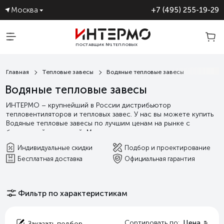
Москва
+7 (495) 255-19-29
ПОСТАВЩИК №1 ТЕПЛОВЫХ
ЗАВЕС
Главная
Тепловые завесы
Водяные тепловые завесы
Водяные тепловые завесы
ИНТЕРМО – крупнейший в России дистрибьютор
тепловентиляторов и тепловых завес. У нас вы можете купить
Водяные тепловые завесы по лучшим ценам на рынке с
бесплатной доставкой. Мы гарантируем выгодные условия
сотрудничества, а так индивидуальную поддержку от подбора
Индивидуальные скидки
Подбор и проектирование
оборудования и проектирования, до сервисного и
Бесплатная доставка
Официальная гарантия
гарантийного обслуживания.
Читать далее
Фильтр по характеристикам
Сортировать по:
Цена
Заказать подбор