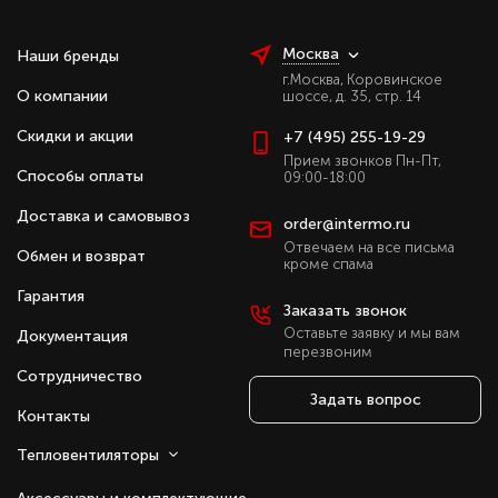
зданиях.
Москва
Наши бренды
Завесы от ведущих брендов
г.Москва, Коровинское
О компании
шоссе, д. 35, стр. 14
На нашем сайте представлены завесы ведущих
брендов климатической техники: Тепломаш, Ballu,
Скидки и акции
+7 (495) 255-19-29
Sonniger, WING и Греерс. Каждая марка имеет свои
Прием звонков Пн-Пт,
Способы оплаты
особенности: Тепломаш выпускает широкий спектр
09:00-18:00
промышленных моделей, Ballu делает акцент на
Доставка и самовывоз
order@intermo.ru
современный дизайн и автоматизацию, Sonniger
предлагает европейский подход к
Отвечаем на все письма
Обмен и возврат
кроме спама
энергоэффективности, WING известен стильным
корпусом и производительностью, а Греерс
Гарантия
Заказать звонок
зарекомендовал себя как надёжный производитель
Оставьте заявку и мы вам
Документация
решений для промышленных предприятий.
перезвоним
Сотрудничество
Использование водяных тепловых завес этих брендов
Задать вопрос
не только снижает теплопотери, но и повышает
Контакты
эффективность инженерных систем, создаёт комфорт
для сотрудников и посетителей, а также
Тепловентиляторы
обеспечивает долгосрочную выгоду за счёт
экономии энергии.