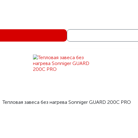
Бел
Тепловая завеса без нагр
Тепломаш серия 300 Призма
Тепловая завеса без нагрева Тепломаш КЭВ-П312
КЭВ-П312
1130
Теплом
Тепловая завеса без нагрева Sonniger GUARD 200C PRO