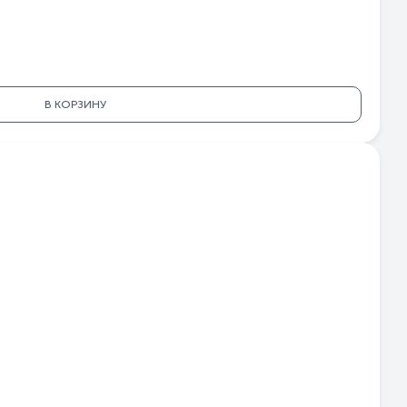
ый
ева
-1
6A
6A
В КОРЗИНУ
26
аш