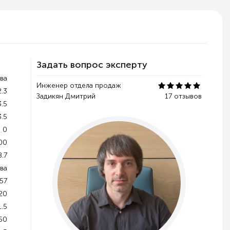
Задать вопрос эксперту
ева
Инженер отдела продаж
2.3
Задикян Дмитрий
17 отзывов
3.5
3.5
0
00
8.7
ева
57
20
1.5
50