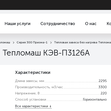
Наши услуги
Сотрудничество
О нас
К
пломаш
Серия 300 Призма-1
Тепловая завеса без нагрева Тепло
ва Тепломаш КЭВ-П3126A
Характеристики
Длина завесы, мм
2295
Производительность, м3/час
3300
Напряжение, В
220
Способ установки
Горизонтально
Все характеристики