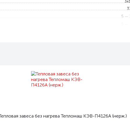
3x
3
5 — 
5 — 
I
Люб
ьта
Не ограниче
Пульт HL10 с электронным термостат
Горизонталь
22
3
Тепловая завеса без нагрева Тепломаш КЭВ-П4126A (нерж.)
2