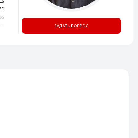
1.5
30
35
35
ЗАДАТЬ ВОПРОС
P20
1
2
3
ое
но
Да
Да
ом
но
95
90
25
46