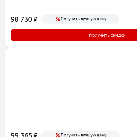
Цвет
Тип
е
98 730
Серия
Получить лучшую цену
Полное наименование
Модель
ПОЛУЧИТЬ СКИДКУ
Артикул
Производитель
е
99 365
Получить лучшую цену