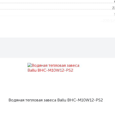
2
~220/1/
3x
3
21\2
5 — 
5 — 
I
Люб
ьта
Не ограниче
Водяная тепловая завеса Ballu BHC-M10W12-PS2
Пульт HL10 с электронным термостат