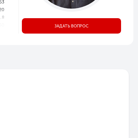
63
20
1.8
50
ЗАДАТЬ ВОПРОС
1.5
50
9.1
35
35
P20
1
1
3
ое
но
Да
Да
ом