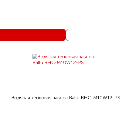
Горизонтально/Вертикаль
11
3
4
Бел
Водяная тепловая зав
Тепломаш серия 400 Оптима Пл
Водяная тепловая завеса Тепломаш КЭВ-46П413
КЭВ-46П413
1340
Теплом
Водяная тепловая завеса Ballu BHC-M10W12-PS