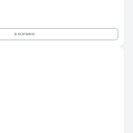
но
40
85
25
28
В КОРЗИНУ
ый
еса
юс
5W
5W
79
аш