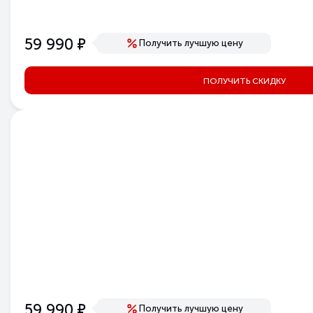
Способ установки
Ширина, мм
е
59 990
Получить лучшую цену
Глубина, мм
Высота, мм
Масса, кг
ПОЛУЧИТЬ СКИДКУ
Цвет
Тип
Серия
Полное наименование
Модель
Артикул
Производитель
е
59 990
Получить лучшую цену