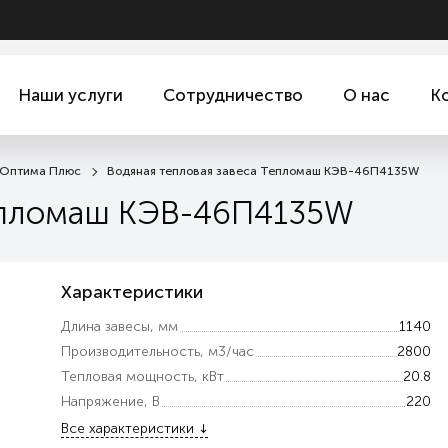
Наши услуги
Сотрудничество
О нас
К
 Оптима Плюс
Водяная тепловая завеса Тепломаш КЭВ-46П4135W
Тепломаш КЭВ-46П4135W
Характеристики
Длина завесы, мм
1140
Производительность, м3/час
2800
Тепловая мощность, кВт
20.8
Напряжение, В
220
Все характеристики