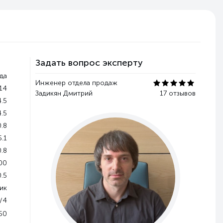
Задать вопрос эксперту
да
Инженер отдела продаж
.14
Задикян Дмитрий
17 отзывов
4.5
4.5
0.8
5.1
0.8
00
0.5
ик
/4
50