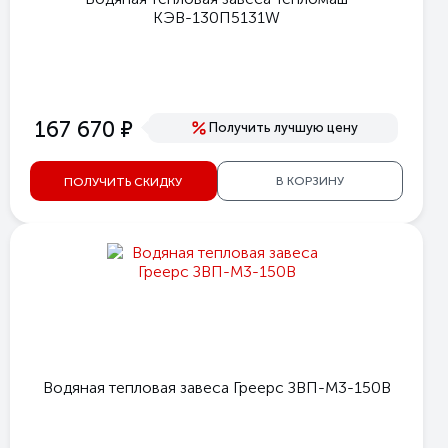
КЭВ-130П5131W
е
167 670
Получить лучшую цену
В КОРЗИНУ
ПОЛУЧИТЬ СКИДКУ
Водяная тепловая завеса Греерс ЗВП-М3-150В