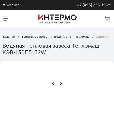
Москва
+7 (495) 255-19-29
ПОСТАВЩИК №1 ТЕПЛОВЫХ
ЗАВЕС
Главная
Тепловые завесы
Водяные
Тепломаш
Серия 500 
Водяная тепловая завеса Тепломаш
КЭВ-130П5132W