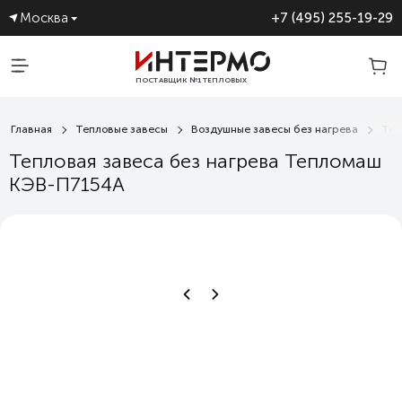
Москва
+7 (495) 255-19-29
ПОСТАВЩИК №1 ТЕПЛОВЫХ
ЗАВЕС
Главная
Тепловые завесы
Воздушные завесы без нагрева
Теп
Тепловая завеса без нагрева Тепломаш
КЭВ-П7154A