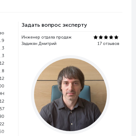
Задать вопрос эксперту
во
Инженер отдела продаж
1.9
Задикян Дмитрий
17 отзывов
3
3
12
8
12
00
ЭН
12
57
80
22
50