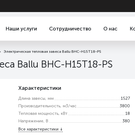
Наши услуги
Сотрудничество
О нас
К
Электрическая тепловая завеса Ballu BHC-H15T18-PS
еса Ballu BHC-H15T18-PS
Характеристики
Длина завесы, мм
1527
Производительность, м3/час
3800
Тепловая мощность, кВт
18
Напряжение, В
380
Все характеристики