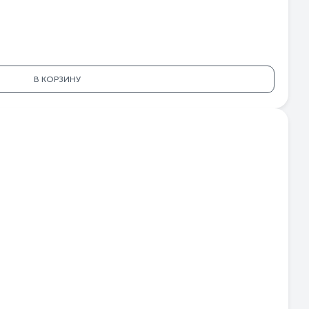
sic
-PS
PS
96
llu
В КОРЗИНУ