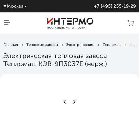
Москва
+7 (495) 255-19-29
ПОСТАВЩИК №1 ТЕПЛОВЫХ
ЗАВЕС
Главная
Тепловые завесы
Электрические
Тепломаш
Сери
Электрическая тепловая завеса
Тепломаш КЭВ-9П3037E (нерж.)