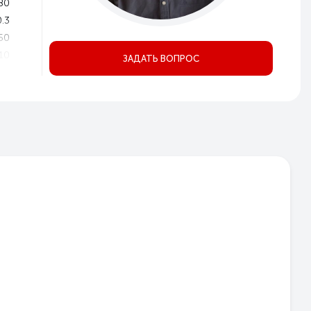
80
0.3
50
10
ЗАДАТЬ ВОПРОС
00
\20
40
40
P54
1
3
3
Да
Да
ом
но
20
10