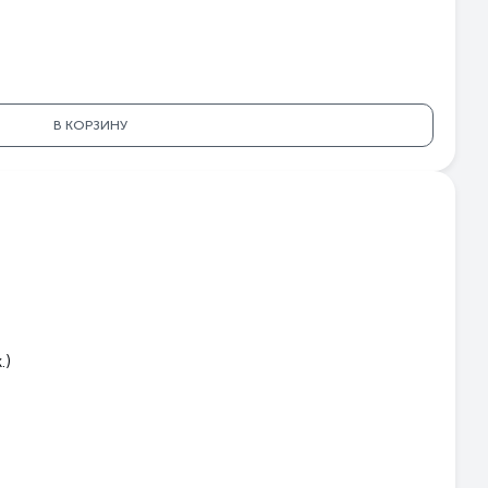
70
07
ый
са
54
В КОРЗИНУ
1Е
1Е
06
аш
.)