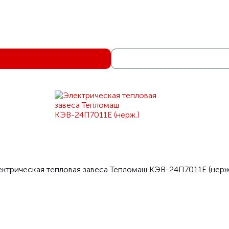
6
1
Серебрист
Электрическая тепловая заве
Тепломаш серия 500 IP
Электрическая тепловая завеса Тепломаш КЭВ-48П506
КЭВ-48П506
1250
Теплом
ктрическая тепловая завеса Тепломаш КЭВ-24П7011Е (нерж