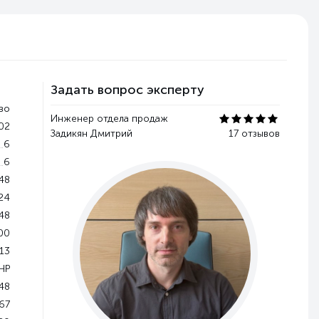
Задать вопрос эксперту
во
Инженер отдела продаж
.02
Задикян Дмитрий
17 отзывов
6
6
48
24
48
00
13
НР
48
67