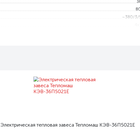
3
8
~380/3/
4x
24
15.5
1 — 
1 — 
I
Пульт HL10L с электронным термостат
Горизонтально/Вертикаль
Электрическая тепловая завеса Тепломаш КЭВ-36П5021Е
20
7