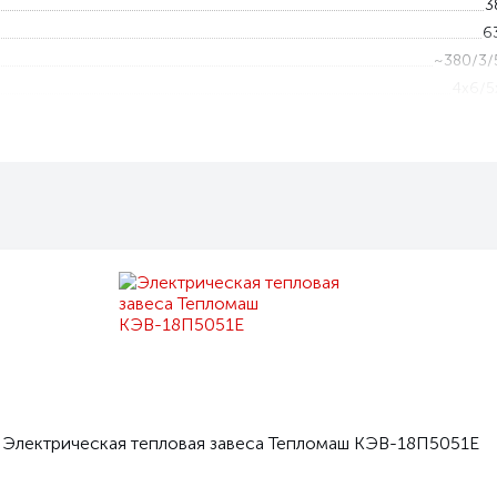
3
6
~380/3/
4x6/5
10
15
5 — 
1 — 
I
ьта
Не ограниче
Люб
Электрическая тепловая завеса Тепломаш КЭВ-18П5051Е
Пульт HL10 с электронным термостат
Горизонталь