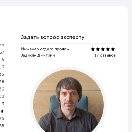
Задать вопрос эксперту
во
Инженер отдела продаж
.67
Задикян Дмитрий
17 отзывов
6
6
36
18
36
00
1.3
НР
36
68