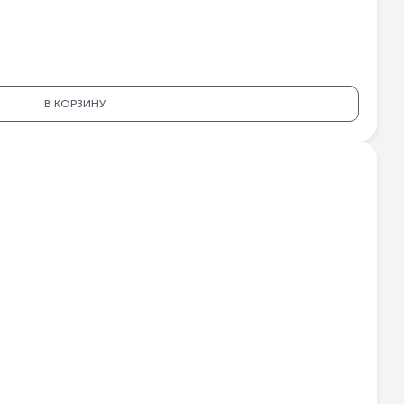
70
96
10
70
ый
В КОРЗИНУ
са
ма
2Е
2Е
41
аш