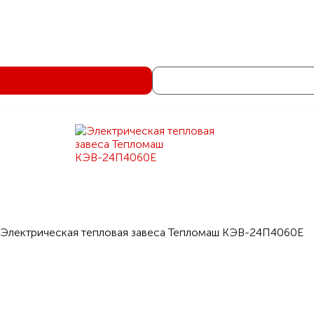
16
5
4
Бел
Электрическая тепловая заве
Тепломаш серия 500 Опти
Электрическая тепловая завеса Тепломаш КЭВ-36П503
КЭВ-36П503
1250
Теплом
Электрическая тепловая завеса Тепломаш КЭВ-24П4060Е