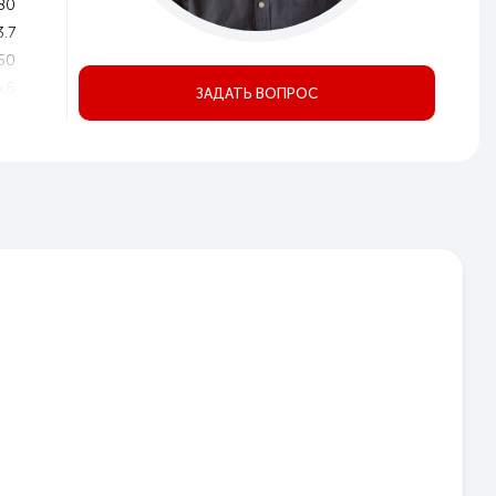
80
3.7
50
x6
ЗАДАТЬ ВОПРОС
00
\21
35
40
P20
1
4
3
но
ое
Да
Да
ом
но