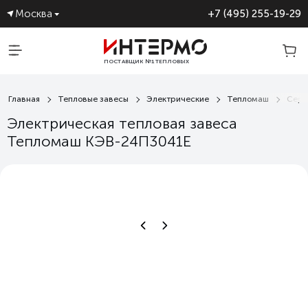
Москва
+7 (495) 255-19-29
ПОСТАВЩИК №1 ТЕПЛОВЫХ
ЗАВЕС
Главная
Тепловые завесы
Электрические
Тепломаш
Сери
Электрическая тепловая завеса
Тепломаш КЭВ-24П3041Е