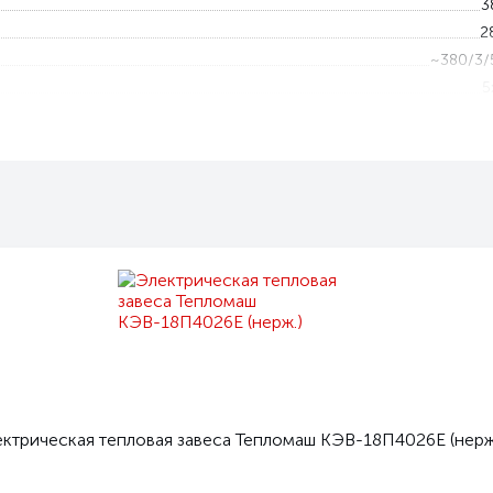
3
2
~380/3/
5
3
17\
5 — 
5 — 
I
ьта
Не ограниче
Люб
ктрическая тепловая завеса Тепломаш КЭВ-18П4026E (нерж
Пульт HL10 с электронным термостат
Горизонталь