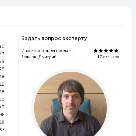
Задать вопрос эксперту
во
Инженер отдела продаж
2.3
Задикян Дмитрий
17 отзывов
3.5
3.5
18
12
\18
50
8.3
НР
18
57