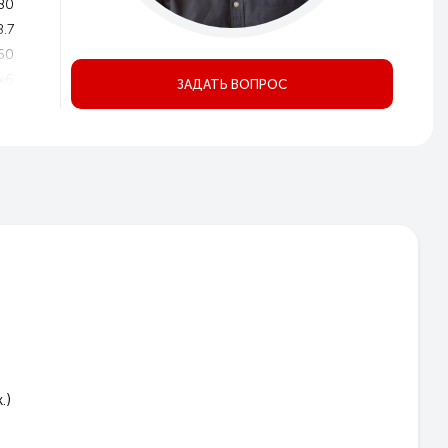
80
8.7
50
x6
ЗАДАТЬ ВОПРОС
30
20
35
35
P21
1
2
3
но
ое
Да
Да
.)
ом
но