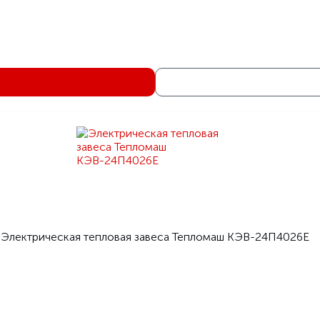
22
4
2
Светло-сер
Электрическая тепловая заве
Тепломаш серия 300 Призма
Электрическая тепловая завеса Тепломаш КЭВ-18П3027E (нерж
КЭВ-18П3027E (нерж
Теплом
Электрическая тепловая завеса Тепломаш КЭВ-24П4026Е