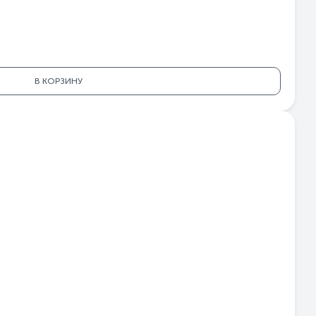
95
46
70
68
ый
В КОРЗИНУ
са
 2
.)
.)
аш