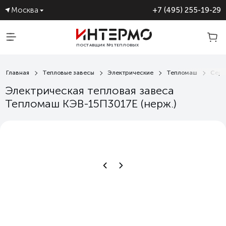
Москва
+7 (495) 255-19-29
ПОСТАВЩИК №1 ТЕПЛОВЫХ
ЗАВЕС
Главная
Тепловые завесы
Электрические
Тепломаш
Сери
Электрическая тепловая завеса
Тепломаш КЭВ-15П3017E (нерж.)