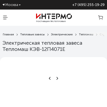
Москва
+7 (495) 255-19-29
ПОСТАВЩИК №1 ТЕПЛОВЫХ
ЗАВЕС
Главная
Тепловые завесы
Электрические
Тепломаш
Сери
Электрическая тепловая завеса
Тепломаш КЭВ-12П4071Е