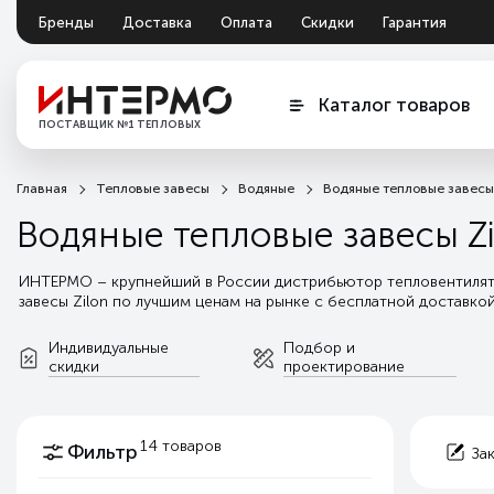
Бренды
Доставка
Оплата
Скидки
Гарантия
Документация
Обмен и возврат
Каталог товаров
ПОСТАВЩИК №1 ТЕПЛОВЫХ
ЗАВЕС
Главная
Тепловые завесы
Водяные
Водяные тепловые завесы 
Водяные тепловые завесы Zi
ИНТЕРМО – крупнейший в России дистрибьютор тепловентилято
завесы Zilon по лучшим ценам на рынке с бесплатной доставкой
индивидуальную поддержку от подбора оборудования и проект
далее
Индивидуальные
Подбор и
скидки
проектирование
14 товаров
Фильтр
За