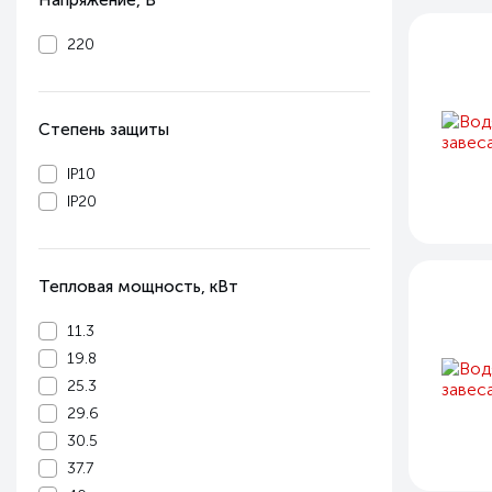
Напряжение, В
220
Степень защиты
IP10
IP20
Тепловая мощность, кВт
11.3
19.8
25.3
29.6
30.5
37.7