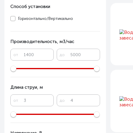
Способ установки
Горизонтально/Вертикально
Производительность, м3/час
от
до
Длина струи, м
от
до