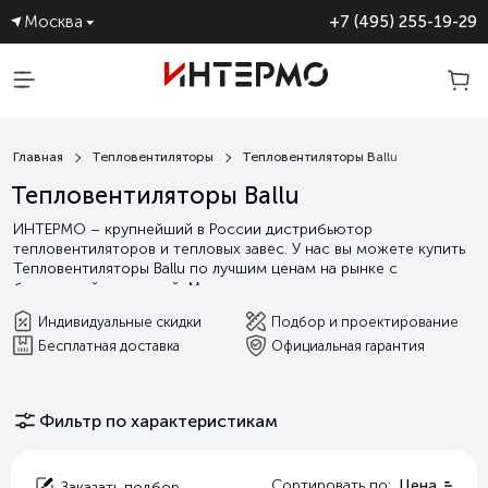
Москва
+7 (495) 255-19-29
ПОСТАВЩИК №1 ТЕПЛОВЫХ
ЗАВЕС
Главная
Тепловентиляторы
Тепловентиляторы Ballu
Тепловентиляторы Ballu
ИНТЕРМО – крупнейший в России дистрибьютор
тепловентиляторов и тепловых завес. У нас вы можете купить
Тепловентиляторы Ballu по лучшим ценам на рынке с
бесплатной доставкой. Мы гарантируем выгодные условия
сотрудничества, а так индивидуальную поддержку от подбора
Индивидуальные скидки
Подбор и проектирование
оборудования и проектирования, до сервисного и
Бесплатная доставка
Официальная гарантия
гарантийного обслуживания.
Читать далее
Фильтр по характеристикам
Сортировать по:
Цена
Заказать подбор