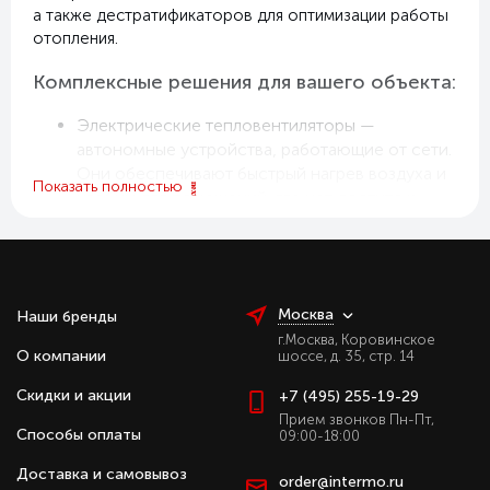
а также дестратификаторов для оптимизации работы
отопления.
Комплексные решения для вашего объекта:
Электрические тепловентиляторы —
автономные устройства, работающие от сети.
Они обеспечивают быстрый нагрев воздуха и
Показать полностью
удобны для помещений, где нет доступа к
системе водяного отопления.
Водяные тепловентиляторы — подключаются
к системе отопления и используются для
эффективного и экономичного обогрева
Москва
Наши бренды
больших торговых и промышленных
г.Москва, Коровинское
помещений. Современные теплообменники
О компании
шоссе, д. 35, стр. 14
обеспечивают высокую отдачу тепла при
низких затратах.
Скидки и акции
+7 (495) 255-19-29
Газовые тепловентиляторы — применяются на
Прием звонков Пн-Пт,
Способы оплаты
09:00-18:00
промышленных и логистических объектах.
Работают на природном газе или пропане,
Доставка и самовывоз
order@intermo.ru
обеспечивая мощный поток тёплого воздуха