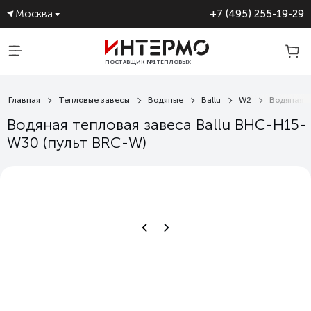
Москва
+7 (495) 255-19-29
ПОСТАВЩИК №1 ТЕПЛОВЫХ
ЗАВЕС
Главная
Тепловые завесы
Водяные
Ballu
W2
Водяная т
Водяная тепловая завеса Ballu BHC-Н15-
W30 (пульт BRC-W)