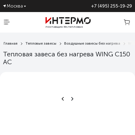
Москва
+7 (495) 255-19-29
ПОСТАВЩИК №1 ТЕПЛОВЫХ
ЗАВЕС
Главная
Тепловые завесы
Воздушные завесы без нагрева
WI
Тепловая завеса без нагрева WING C150
AC