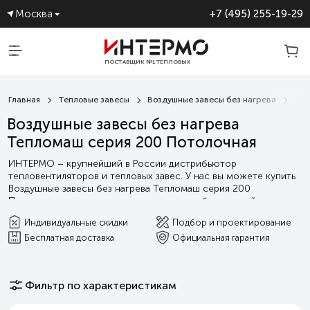
Москва
+7 (495) 255-19-29
ПОСТАВЩИК №1 ТЕПЛОВЫХ
ЗАВЕС
Главная
Тепловые завесы
Воздушные завесы без нагрева
Теп
Воздушные завесы без нагрева
Тепломаш серия 200 Потолочная
ИНТЕРМО – крупнейший в России дистрибьютор
тепловентиляторов и тепловых завес. У нас вы можете купить
Воздушные завесы без нагрева Тепломаш серия 200
Потолочная по лучшим ценам на рынке с бесплатной
доставкой. Мы гарантируем выгодные условия сотрудничества,
Индивидуальные скидки
Подбор и проектирование
а так индивидуальную поддержку от подбора оборудования и
Бесплатная доставка
Официальная гарантия
проектирования, до сервисного и гарантийного
обслуживания.
Читать далее
Фильтр по характеристикам