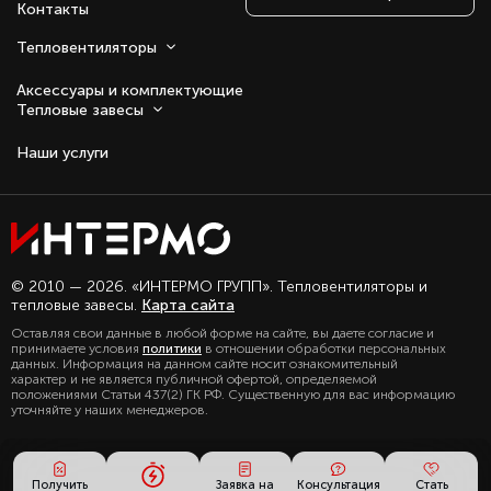
датчиками и сигнализацией.
Контакты
Тихая работа и устойчивость к вибрациям.
Тепловентиляторы
Соответствие нормативам по безопасности и
качеству.
Аксессуары и комплектующие
Тепловые завесы
Наши услуги
Оставаясь с нами, вы соглашаетесь на
© 2010 — 2026. «ИНТЕРМО ГРУПП». Тепловентиляторы и
использование файлов куки.
тепловые завесы.
Карта сайта
Подробно с политикой обработки
Оставляя свои данные в любой форме на сайте, вы даете согласие и
персональных данных, можете
принимаете условия
политики
в отношении обработки персональных
ознакомиться в нашем разделе
данных. Информация на данном сайте носит ознакомительный
политика конфиденциальности
характер и не является публичной офертой, определяемой
положениями Статьи 437(2) ГК РФ. Существенную для вас информацию
уточняйте у наших менеджеров.
Получить
Заявка на
Консультация
Стать