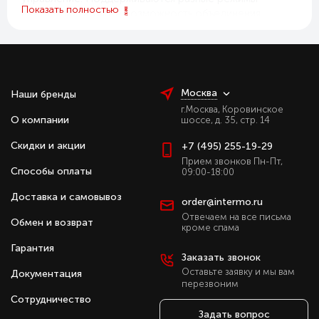
Показать полностью
вентиляции, а также возможность объединения
нескольких завес в одну систему и интеграция с
автоматикой здания.
Оборудование отличается низким уровнем шума,
устойчивостью к вибрациям и простотой
Москва
Наши бренды
эксплуатации. Завесы соответствуют требованиям по
г.Москва, Коровинское
безопасности и энергоэффективности, обеспечивая
О компании
шоссе, д. 35, стр. 14
долговечную работу.
Скидки и акции
+7 (495) 255-19-29
Преимущества воздушных завес без
Прием звонков Пн-Пт,
нагрева серии 200 «Потолочная»:
Способы оплаты
09:00-18:00
Доставка и самовывоз
Создание воздушного барьера без подогрева.
order@intermo.ru
Встраиваемая установка в потолок.
Отвечаем на все письма
Обмен и возврат
кроме спама
Видимой остаётся только декоративная
решётка.
Гарантия
Заказать звонок
Пульт HL18 и дистанционное управление в
Оставьте заявку и мы вам
Документация
комплекте.
перезвоним
Поддержка нескольких режимов вентиляции.
Сотрудничество
Интеграция с автоматикой, дверными
Задать вопрос