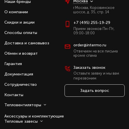
Москва
Наши бренды
BRC-C и дверного датчика для автоматизации.
г.Москва, Коровинское
О компании
Модели допускают горизонтальный монтаж над
шоссе, д. 35, стр. 14
проемом и вертикальную установку сбоку. Для
Скидки и акции
+7 (495) 255-19-29
широких проемов несколько завес могут
Прием звонков Пн-Пт,
устанавливаться вплотную, формируя единый поток
Способы оплаты
09:00-18:00
воздуха.
Доставка и самовывоз
order@intermo.ru
Ballu PS — это надежные завесы без нагрева,
Отвечаем на все письма
обеспечивающие эффективную защиту помещений с
Обмен и возврат
кроме спама
высокой интенсивностью движения людей и
Гарантия
транспорта.
Заказать звонок
Оставьте заявку и мы вам
Документация
Преимущества серии Ballu PS:
перезвоним
Сотрудничество
Формирование плотного воздушного потока
Задать вопрос
без нагрева.
Контакты
Защита от сквозняков, пыли и выхлопных
Тепловентиляторы
газов.
Прочный корпус из стали с полимерным
Аксессуары и комплектующие
покрытием.
Тепловые завесы
Выносной пульт управления BRC-W в