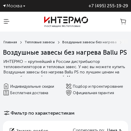
Москва
+7 (495) 255-19-29
ПОСТАВЩИК №1 ТЕПЛОВЫХ
ЗАВЕС
Главная
Тепловые завесы
Воздушные завесы без нагрева
Ball
Воздушные завесы без нагрева Ballu PS
ИНТЕРМО – крупнейший в России дистрибьютор
тепловентиляторов и тепловых завес. У нас вы можете купить
Воздушные завесы без нагрева Ballu PS по лучшим ценам на
рынке с бесплатной доставкой. Мы гарантируем выгодные
условия сотрудничества, а так индивидуальную поддержку от
Индивидуальные скидки
Подбор и проектирование
подбора оборудования и проектирования, до сервисного и
Бесплатная доставка
Официальная гарантия
гарантийного обслуживания.
Читать далее
Фильтр по характеристикам
Сортировать по:
Цена
Заказать подбор