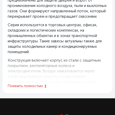
предназначены для защиты дверей и ворот от
проникновения холодного воздуха, пыли и выхлопных
газов. Они формируют направленный поток, который
перекрывает проем и предотвращает сквозняки.
Серия используется в торговых центрах, офисах,
складских и логистических комплексах, на
промышленных объектах и в зонах транспортной
инфраструктуры. Такие завесы актуальны также для
защиты холодильных камер и кондиционируемых
помещений.
Конструкция включает корпус из стали с защитным
покрытием, вентиляторные колеса и
электродвигатели. Воздух захватывается через
перфорированную решетку и равномерно
распределяется через сопло, создавая плотный
Показать полностью
воздушный барьер.
В комплект входит выносной пульт BRC-W, который
позволяет регулировать скорость вентилятора и
управлять режимами работы. Поддерживается
опциональное подключение дополнительного пульта