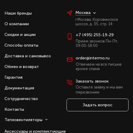
Монтаж производится на комплектные кронштейны,
Москва
Наши бренды
обеспечивающие простоту установки. Продукция
г.Москва, Коровинское
соответствует стандартам ЕАЭС и изготавливается
О компании
шоссе, д. 35, стр. 14
на предприятии, сертифицированном по ISO
9001:2015.
Скидки и акции
+7 (495) 255-19-29
Прием звонков Пн-Пт,
Преимущества водяных завес серии 400
Способы оплаты
09:00-18:00
«Комфорт»:
Доставка и самовывоз
order@intermo.ru
Надёжная защита проёмов до 4 м.
Отвечаем на все письма
Обмен и возврат
кроме спама
Экономичный нагрев воздуха через
теплообменник.
Гарантия
Заказать звонок
Равномерный поток по всей ширине проёма.
Оставьте заявку и мы вам
Документация
Прочный корпус с антикоррозийным
перезвоним
покрытием.
Сотрудничество
Три скорости вентилятора.
Задать вопрос
Возможность работы в режиме вентиляции
Контакты
без нагрева.
Тепловентиляторы
Совместимость с автоматикой и пожарной
сигнализацией.
Аксессуары и комплектующие