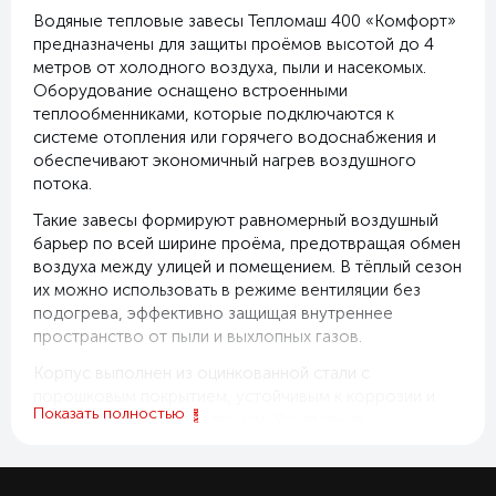
Водяные тепловые завесы Тепломаш 400 «Комфорт»
предназначены для защиты проёмов высотой до 4
метров от холодного воздуха, пыли и насекомых.
Оборудование оснащено встроенными
теплообменниками, которые подключаются к
системе отопления или горячего водоснабжения и
обеспечивают экономичный нагрев воздушного
потока.
Такие завесы формируют равномерный воздушный
барьер по всей ширине проёма, предотвращая обмен
воздуха между улицей и помещением. В тёплый сезон
их можно использовать в режиме вентиляции без
подогрева, эффективно защищая внутреннее
пространство от пыли и выхлопных газов.
Корпус выполнен из оцинкованной стали с
порошковым покрытием, устойчивым к коррозии и
Показать полностью
механическим повреждениям. Управление
осуществляется через пульт HL10 с тремя скоростями
вентилятора. Модели совместимы с автоматикой
дверей, ворот и системами пожарной сигнализации.