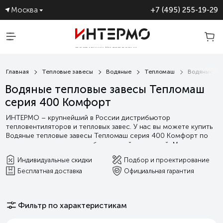
Москва
+7 (495) 255-19-29
ПОСТАВЩИК №1 ТЕПЛОВЫХ
ЗАВЕС
Главная
Тепловые завесы
Водяные
Тепломаш
Водяные те
Водяные тепловые завесы Тепломаш
серия 400 Комфорт
ИНТЕРМО – крупнейший в России дистрибьютор
тепловентиляторов и тепловых завес. У нас вы можете купить
Водяные тепловые завесы Тепломаш серия 400 Комфорт по
лучшим ценам на рынке с бесплатной доставкой. Мы
гарантируем выгодные условия сотрудничества, а так
Индивидуальные скидки
Подбор и проектирование
индивидуальную поддержку от подбора оборудования и
Бесплатная доставка
Официальная гарантия
проектирования, до сервисного и гарантийного
обслуживания.
Читать далее
Фильтр по характеристикам