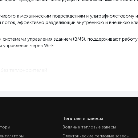
ойчивого к механическим повреждениям и ультрафиолетовому 
й поток, эффективно разделяющий внутреннюю и внешнюю кли
и системами управления зданием (BMS), поддерживают работу 
 управление через Wi-Fi.
 без теплоносителей
ого потока
ническим воздействиям
ичной ширины
рными датчиками
министративных зданий
Тепловые завесы
яторы
Водяные тепловые завесы
вентиляторы
Электрические тепловые завесы