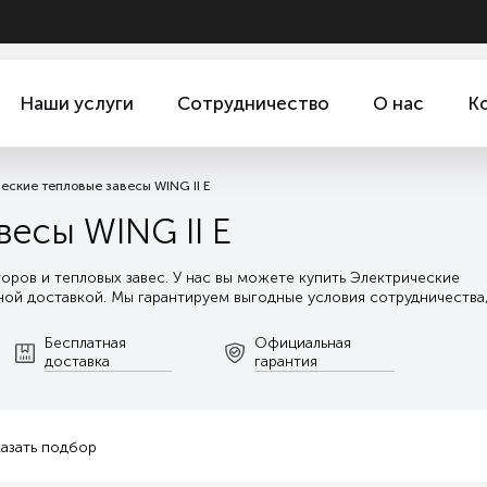
Наши услуги
Сотрудничество
О нас
К
еские тепловые завесы WING II E
есы WING II E
ов и тепловых завес. У нас вы можете купить Электрические
тной доставкой. Мы гарантируем выгодные условия сотрудничества
роектирования, до сервисного и гарантийного обслуживания.
Бесплатная
Официальная
доставка
гарантия
казать подбор