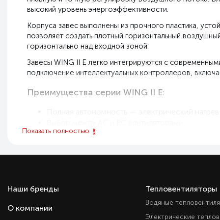
высокий уровень энергоэффективности.
Корпуса завес выполнены из прочного пластика, уст
позволяет создать плотный горизонтальный воздушны
горизонтально над входной зоной.
Завесы WING II E легко интегрируются с современным
подключение интеллектуальных контроллеров, включая
Преимущества серии WING II E:
Полная автономность — электрический нагрев
Выбор между AC и EC вентиляторами
Показать полностью
Плавная или ступенчатая регулировка воздушн
Современный корпус, устойчивый к УФ и меха
Горизонтальная установка над проёмами разл
Совместимость с системами BMS, Wi-Fi и две
Простота управления и интеграции
Оптимальны для магазинов, кафе, офисов и ад
Наши бренды
Тепловентиляторы
Водяные тепловентил
О компании
Электрические тепло