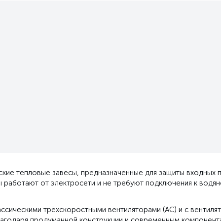
ские тепловые завесы, предназначенные для защиты входных 
ы работают от электросети и не требуют подключения к водян
лассическими трёхскоростными вентиляторами (AC) и с вентил
лагодаря продуманной конструкции и современным компонент