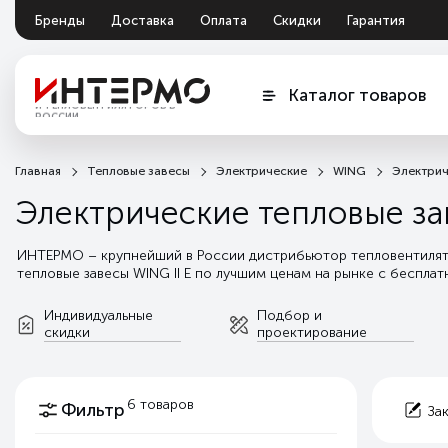
Бренды
Доставка
Оплата
Скидки
Гарантия
Документация
Обмен и возврат
Каталог товаров
ПОСТАВЩИК №1 ТЕПЛОВЫХ
ЗАВЕС
Главная
Тепловые завесы
Электрические
WING
Электрич
Электрические тепловые зав
ИНТЕРМО – крупнейший в России дистрибьютор тепловентилятор
тепловые завесы WING II E по лучшим ценам на рынке с беспла
а так индивидуальную поддержку от подбора оборудования и п
Читать далее
Индивидуальные
Подбор и
скидки
проектирование
6 товаров
Фильтр
За