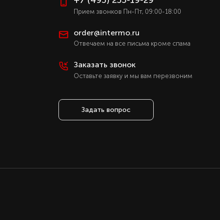
+7 (495) 255-19-29
Прием звонков Пн-Пт, 09:00-18:00
order@intermo.ru
Отвечаем на все письма кроме спама
Заказать звонок
Оставьте заявку и мы вам перезвоним
Задать вопрос
Оставаясь с нами, вы соглашаетесь на
использование файлов куки.
Подробно с политикой обработки
персональных данных, можете
ознакомиться в нашем разделе