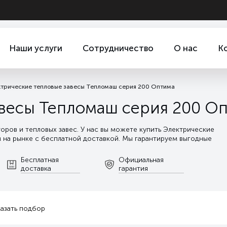
Наши услуги
Сотрудничество
О нас
К
трические тепловые завесы Тепломаш серия 200 Оптима
авесы Тепломаш серия 200 О
ов и тепловых завес. У нас вы можете купить Электрические
 на рынке с бесплатной доставкой. Мы гарантируем выгодные
подбора оборудования и проектирования, до сервисного и
Бесплатная
Официальная
доставка
гарантия
казать подбор