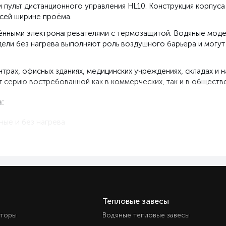
и пульт дистанционного управления HL10. Конструкция корпус
сей ширине проёма.
нными электронагревателями с термозащитой. Водяные модел
ли без нагрева выполняют роль воздушного барьера и могут 
трах, офисных зданиях, медицинских учреждениях, складах и 
серию востребованной как в коммерческих, так и в обществе
:
ые и без нагрева
оработок
о потока
ки
тью трафика
Тепловые завесы
яторы
Водяные тепловые завесы