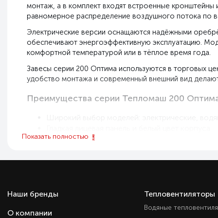
монтаж, а в комплект входят встроенные кронштейны 
равномерное распределение воздушного потока по в
Электрические версии оснащаются надёжными оребрё
обеспечивают энергоэффективную эксплуатацию. Моде
комфортной температурой или в тёплое время года.
Завесы серии 200 Оптима используются в торговых цен
удобство монтажа и современный внешний вид делают 
Преимущества серии Тепломаш 200 Оптима
Широкий выбор моделей: электрические, водян
Гладкая лицевая панель и белый цвет корпуса
Показать полностью
Горизонтальный и вертикальный монтаж без д
Тангенциальные вентиляторы для равномерног
Прочный корпус с антикоррозионной защитой
Пульт управления HL10 входит в комплект
Встроенные кронштейны для быстрой установ
Подходит для объектов с разной интенсивнос
Наши бренды
Тепловентиляторы
Водяные тепловентил
О компании