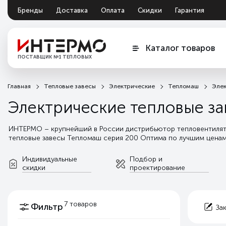
Бренды
Доставка
Оплата
Скидки
Гарантия
Документация
Обмен и возврат
Каталог товаров
ПОСТАВЩИК №1 ТЕПЛОВЫХ
ЗАВЕС
Главная
Тепловые завесы
Электрические
Тепломаш
Элек
Электрические тепловые з
ИНТЕРМО – крупнейший в России дистрибьютор тепловентилятор
тепловые завесы Тепломаш серия 200 Оптима по лучшим ценам
условия сотрудничества, а так индивидуальную поддержку от 
гарантийного обслуживания.
Читать далее
Индивидуальные
Подбор и
скидки
проектирование
7 товаров
Фильтр
За