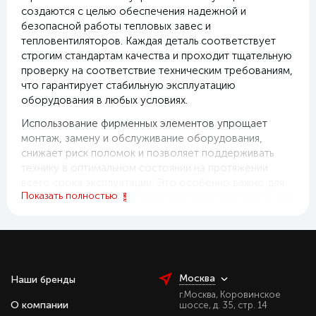
создаются с целью обеспечения надежной и
безопасной работы тепловых завес и
тепловентиляторов. Каждая деталь соответствует
строгим стандартам качества и проходит тщательную
проверку на соответствие техническим требованиям,
что гарантирует стабильную эксплуатацию
оборудования в любых условиях.
Использование фирменных элементов упрощает
монтаж, замену и обслуживание оборудования,
снижает риск поломок и позволяет поддерживать
технику в оптимальном состоянии на протяжении
всего срока эксплуатации. Это особенно важно для
Показать полностью
объектов с высокой эксплуатационной нагрузкой, где
стабильность работы климатических систем имеет
критическое значение.
Ассортимент включает пульты управления, фильтры,
крепежные и монтажные элементы, защитные кожухи
Москва
Наши бренды
и специализированные детали для модернизации
оборудования. Все компоненты легко интегрируются
г.Москва, Коровинское
О компании
шоссе, д. 35, стр. 14
в существующие модели WING, что обеспечивает