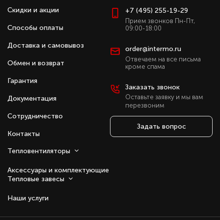
гибкость эксплуатации и возможность адаптации под
Скидки и акции
+7 (495) 255-19-29
индивидуальные задачи.
Прием звонков Пн-Пт,
Способы оплаты
09:00-18:00
Применение оригинальных аксессуаров и
комплектующих повышает эффективность работы
Доставка и самовывоз
order@intermo.ru
оборудования, облегчает техническое обслуживание
Отвечаем на все письма
Обмен и возврат
и гарантирует уверенность в долговечной
кроме спама
эксплуатации систем. Это делает их оптимальным
Гарантия
выбором для промышленных, коммерческих и
Заказать звонок
бытовых объектов.
Оставьте заявку и мы вам
Документация
перезвоним
Преимущества для монтажа,
Сотрудничество
обслуживания и модернизации:
Задать вопрос
Контакты
Все аксессуары и комплектующие
Тепловентиляторы
разработаны специально для моделей WING,
что обеспечивает их идеальную
Аксессуары и комплектующие
совместимость и безупречную работу в
Тепловые завесы
составе системы.
Применение высококачественных материалов
Наши услуги
гарантирует долговечность и надежность
компонентов, что снижает необходимость в