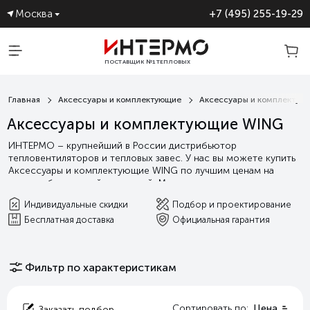
Москва
+7 (495) 255-19-29
ПОСТАВЩИК №1 ТЕПЛОВЫХ
ЗАВЕС
Главная
Аксессуары и комплектующие
Аксессуары и комплектую
Аксессуары и комплектующие WING
ИНТЕРМО – крупнейший в России дистрибьютор
тепловентиляторов и тепловых завес. У нас вы можете купить
Аксессуары и комплектующие WING по лучшим ценам на
рынке с бесплатной доставкой. Мы гарантируем выгодные
условия сотрудничества, а так индивидуальную поддержку от
Индивидуальные скидки
Подбор и проектирование
подбора оборудования и проектирования, до сервисного и
Бесплатная доставка
Официальная гарантия
гарантийного обслуживания.
Читать далее
Фильтр по характеристикам
Сортировать по:
Цена
Заказать подбор