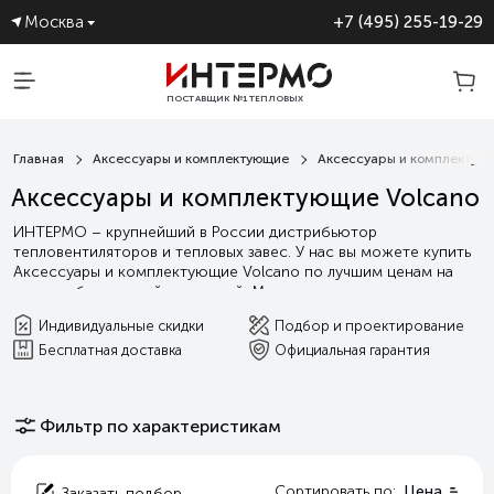
Москва
+7 (495) 255-19-29
ПОСТАВЩИК №1 ТЕПЛОВЫХ
ЗАВЕС
Главная
Аксессуары и комплектующие
Аксессуары и комплектующ
Аксессуары и комплектующие Volcano
ИНТЕРМО – крупнейший в России дистрибьютор
тепловентиляторов и тепловых завес. У нас вы можете купить
Аксессуары и комплектующие Volcano по лучшим ценам на
рынке с бесплатной доставкой. Мы гарантируем выгодные
условия сотрудничества, а так индивидуальную поддержку от
Индивидуальные скидки
Подбор и проектирование
подбора оборудования и проектирования, до сервисного и
Бесплатная доставка
Официальная гарантия
гарантийного обслуживания.
Читать далее
Фильтр по характеристикам
Сортировать по:
Цена
Заказать подбор