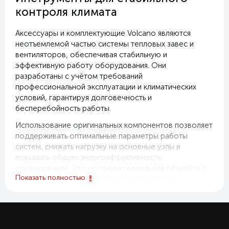
контроля климата
Аксессуары и комплектующие Volcano являются
неотъемлемой частью системы тепловых завес и
вентиляторов, обеспечивая стабильную и
эффективную работу оборудования. Они
разработаны с учётом требований
профессиональной эксплуатации и климатических
условий, гарантируя долговечность и
бесперебойность работы.
Использование оригинальных компонентов позволяет
поддерживать оптимальные параметры работы
систем, снижать нагрузку на основные узлы и
повышать общую энергоэффективность
оборудования. Это особенно важно для объектов с
Показать полностью
высокой интенсивностью эксплуатации, где
стабильность работы климатических систем критична
для комфорта и безопасности.
Благодаря продуманной конструкции и высокому
качеству материалов, аксессуары и комплектующие