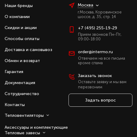
Москва
Наши бренды
Volcano обеспечивают лёгкость управления, точность
регулировок и надёжную защиту всех узлов системы.
г.Москва, Коровинское
О компании
шоссе, д. 35, стр. 14
Их применение минимизирует вероятность
непредвиденных поломок и увеличивает срок службы
Скидки и акции
+7 (495) 255-19-29
оборудования.
Прием звонков Пн-Пт,
Способы оплаты
09:00-18:00
Преимущества комплкутющих элементов
Доставка и самовывоз
Volcano:
order@intermo.ru
Отвечаем на все письма
Обмен и возврат
Повышение надёжности оборудования
кроме спама
Оптимизация работы климатических систем
Гарантия
Заказать звонок
Энергоэффективность и экономия ресурсов
Оставьте заявку и мы вам
Продление срока службы тепловых завес и
Документация
перезвоним
вентиляторов
Сотрудничество
Снижение вероятности поломок и простоев
Задать вопрос
Совместимость с современными системами
Контакты
управления
Тепловентиляторы
Соответствие стандартам качества и
безопасности
Аксессуары и комплектующие
Поддержка профессиональной эксплуатации
Тепловые завесы
и обслуживания