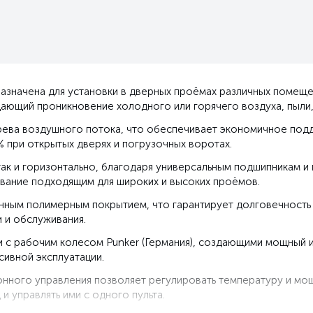
азначена для установки в дверных проёмах различных помещен
ющий проникновение холодного или горячего воздуха, пыли, 
рева воздушного потока, что обеспечивает экономичное под
% при открытых дверях и погрузочных воротах.
 так и горизонтально, благодаря универсальным подшипникам 
ование подходящим для широких и высоких проёмов.
нным полимерным покрытием, что гарантирует долговечность и
 и обслуживания.
 с рабочим колесом Punker (Германия), создающими мощный и
ивной эксплуатации.
онного управления позволяет регулировать температуру и мо
 управлять ими с одного пульта.