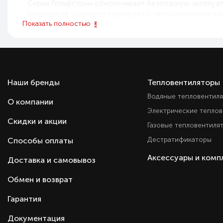
Серия Гольфстрим обеспечивает безопасную эксплуат
встроенная защита от перегрева с автоматическим и
Показать полностью
Преимущества серии Zilon Гольфстрим:
Эффективная защита дверных проёмов от холод
Нагрев воздушного потока с использованием г
Корпус из стали с полимерным покрытием, уст
Наши бренды
Тепловентиляторы
Возможность вертикального и горизонтальног
Водяные тепловентил
Съёмная передняя панель для удобного обслу
О компании
Мощные тангенциальные вентиляторы с рабочи
Электрические тепло
Регулировка температуры и мощности воздушно
Скидки и акции
Газовые тепловентиля
Объединение нескольких завес для защиты ши
Дестратификаторы
Способы оплаты
Не сушит воздух и не сжигает кислород.
Автоматическая защита от перегрева и пожаро
Аксессуары и ком
Доставка и самовывоз
Подходит для коммерческих и общественных о
Надёжная работа при высокой проходимости и
Обмен и возврат
Гарантия
Документация